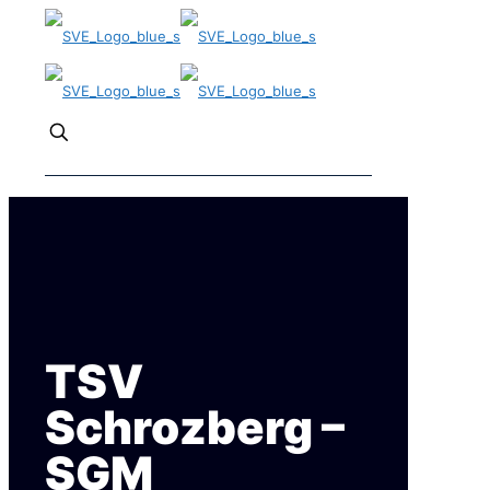
✕
TSV
Schrozberg –
SGM