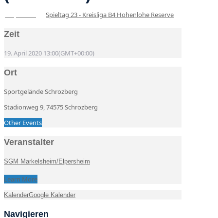
Spieltag 23 - Kreisliga B4 Hohenlohe Reserve
19
Apr
13:00
Zeit
19. April 2020
13:00
(GMT+00:00)
Ort
Sportgelände Schrozberg
Stadionweg 9, 74575 Schrozberg
Other Events
Veranstalter
SGM Markelsheim/Elpersheim
Learn More
Kalender
Google Kalender
Navigieren