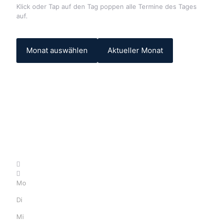
Klick oder Tap auf den Tag poppen alle Termine des Tages
auf.
Monat auswählen
Aktueller Monat
Mo
Di
Mi