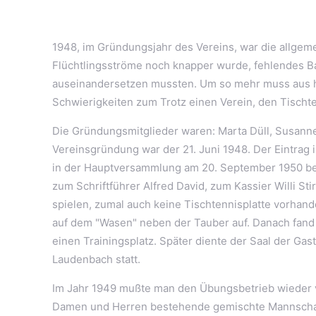
1948, im Gründungsjahr des Vereins, war die allgem
Flüchtlingsströme noch knapper wurde, fehlendes 
auseinandersetzen mussten. Um so mehr muss aus he
Schwierigkeiten zum Trotz einen Verein, den Tischt
Die Gründungsmitglieder waren: Marta Düll, Susanne K
Vereinsgründung war der 21. Juni 1948. Der Eintrag i
in der Hauptversammlung am 20. September 1950 be
zum Schriftführer Alfred David, zum Kassier Willi S
spielen, zumal auch keine Tischtennisplatte vorhande
auf dem "Wasen" neben der Tauber auf. Danach fand
einen Trainingsplatz. Später diente der Saal der Ga
Laudenbach statt.
Im Jahr 1949 mußte man den Übungsbetrieb wieder ve
Damen und Herren bestehende gemischte Mannschaft