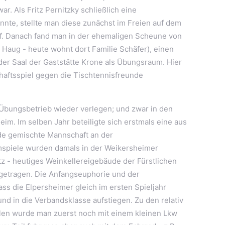
r. Als Fritz Pernitzky schließlich eine
nnte, stellte man diese zunächst im Freien auf dem
f. Danach fand man in der ehemaligen Scheune von
 Haug - heute wohnt dort Familie Schäfer), einen
 der Saal der Gaststätte Krone als Übungsraum. Hier
haftsspiel gegen die Tischtennisfreunde
Übungsbetrieb wieder verlegen; und zwar in den
m. Im selben Jahr beteiligte sich erstmals eine aus
e gemischte Mannschaft an der
mspiele wurden damals in der Weikersheimer
tz - heutiges Weinkellereigebäude der Fürstlichen
getragen. Die Anfangseuphorie und der
ass die Elpersheimer gleich im ersten Spieljahr
d in die Verbandsklasse aufstiegen. Zu den relativ
len wurde man zuerst noch mit einem kleinen Lkw