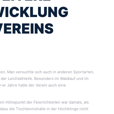
WICKLUNG
VEREINS
elen. Man versuchte sich auch in anderen Sportarten,
 der Leichtathletik. Besonders im Waldlauf und im
0-er Jahre hatte der Verein auch eine
in Höhepunkt der Feierlichkeiten war damals, als
ass die Tischtennishalle in der Hochklinge nicht