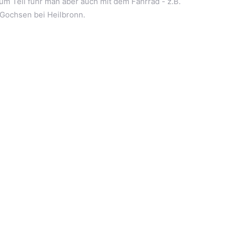
zum Teil fuhr man aber auch mit dem Fahrrad - z.B.
h Gochsen bei Heilbronn.