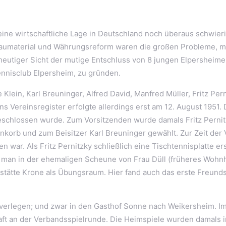
eine wirtschaftliche Lage in Deutschland noch überaus schwie
Baumaterial und Währungsreform waren die großen Probleme, m
utiger Sicht der mutige Entschluss von 8 jungen Elpersheime
ennisclub Elpersheim, zu gründen.
lein, Karl Breuninger, Alfred David, Manfred Müller, Fritz Pern
ns Vereinsregister erfolgte allerdings erst am 12. August 1951.
schlossen wurde. Zum Vorsitzenden wurde damals Fritz Pernit
tirnkorb und zum Beisitzer Karl Breuninger gewählt. Zur Zeit 
n war. Als Fritz Pernitzky schließlich eine Tischtennisplatte e
 man in der ehemaligen Scheune von Frau Düll (früheres Wohnh
ststätte Krone als Übungsraum. Hier fand auch das erste Freund
rlegen; und zwar in den Gasthof Sonne nach Weikersheim. Im s
 an der Verbandsspielrunde. Die Heimspiele wurden damals in