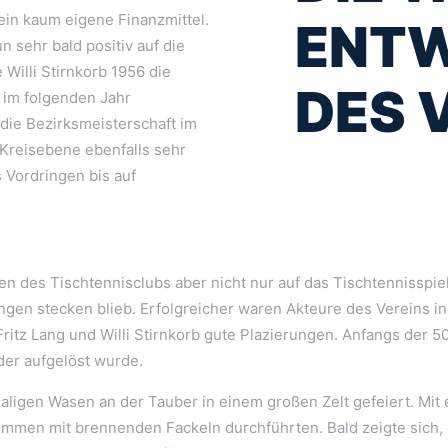
rein kaum eigene Finanzmittel.
ENT
 sehr bald positiv auf die
Willi Stirnkorb 1956 die
DES 
 im folgenden Jahr
die Bezirksmeisterschaft im
 Kreisebene ebenfalls sehr
 Vordringen bis auf
ten des Tischtennisclubs aber nicht nur auf das Tischtennisspi
ngen stecken blieb. Erfolgreicher waren Akteure des Vereins in
Fritz Lang und Willi Stirnkorb gute Plazierungen. Anfangs der 5
der aufgelöst wurde.
igen Wasen an der Tauber in einem großen Zelt gefeiert. Mit e
mmen mit brennenden Fackeln durchführten. Bald zeigte sich, d