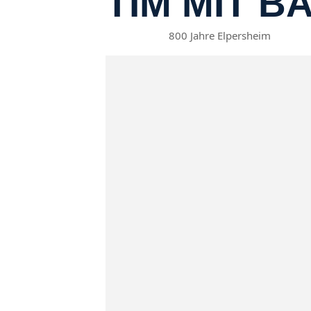
TIM MIT B
800 Jahre Elpersheim
19
Jul
21:00