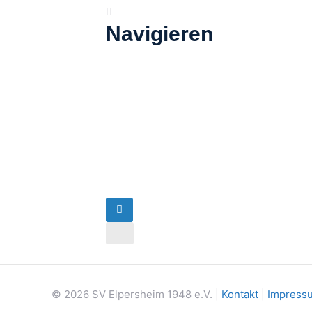
Navigieren
Address
-
Tim
miT
Destination
Band
Address
-
-
Live
Tim
Musik
miT
[]
Band
-
Live
Musik
[]
© 2026 SV Elpersheim 1948 e.V. |
Kontakt
|
Impress