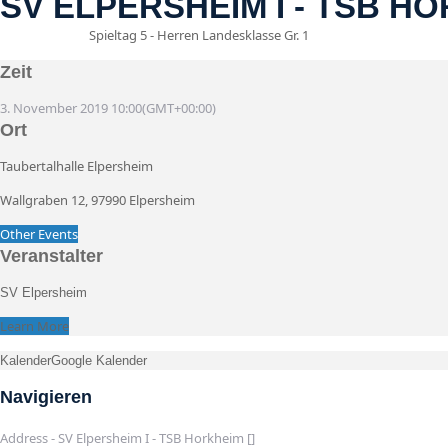
SV ELPERSHEIM I - TSB H
Spieltag 5 - Herren Landesklasse Gr. 1
03
Nov
10:00
Zeit
3. November 2019
10:00
(GMT+00:00)
Ort
Taubertalhalle Elpersheim
Wallgraben 12, 97990 Elpersheim
Other Events
Veranstalter
SV Elpersheim
Learn More
Kalender
Google Kalender
Navigieren
Address - SV Elpersheim I - TSB Horkheim []