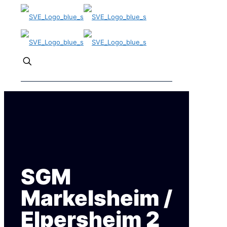
✕
SGM
Markelsheim /
Elpersheim 2