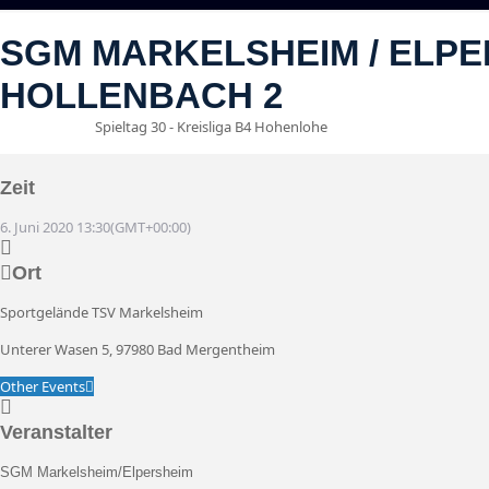
SGM MARKELSHEIM / ELPER
HOLLENBACH 2
Spieltag 30 - Kreisliga B4 Hohenlohe
06
Jun
13:30
Zeit
6. Juni 2020
13:30
(GMT+00:00)
Ort
Sportgelände TSV Markelsheim
Unterer Wasen 5, 97980 Bad Mergentheim
Other Events
Veranstalter
SGM Markelsheim/Elpersheim