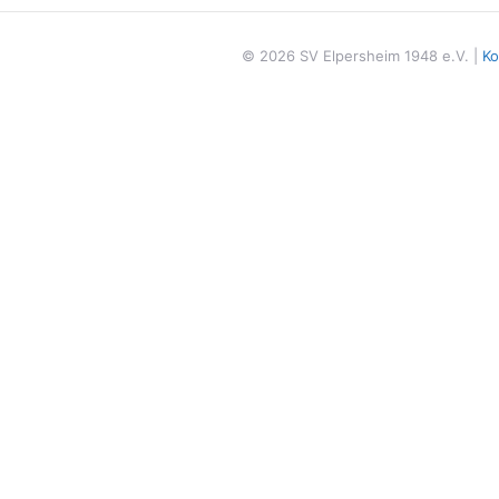
Mulfingen
/
Hollenbach
© 2026 SV Elpersheim 1948 e.V. |
Ko
2
[]