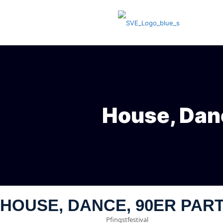
House, Dan
HOUSE, DANCE, 90ER PAR
Pfingstfestival
09
Jun
(Jun 9)
21:30
10
(Jun 10)
3:00