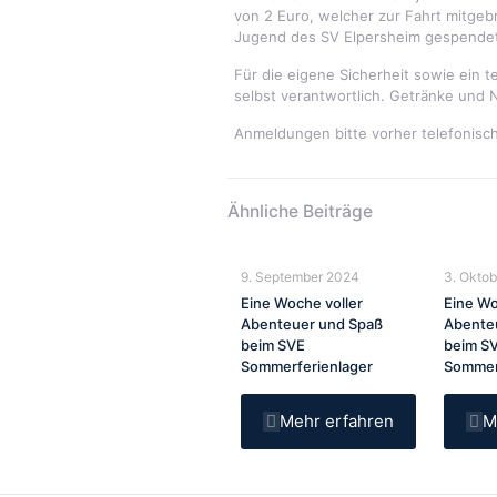
von 2 Euro, welcher zur Fahrt mitgeb
Jugend des SV Elpersheim gespendet
Für die eigene Sicherheit sowie ein t
selbst verantwortlich. Getränke und N
Anmeldungen bitte vorher telefonisc
Ähnliche Beiträge
9. September 2024
3. Okto
Eine Woche voller
Eine Wo
Abenteuer und Spaß
Abente
beim SVE
beim S
Sommerferienlager
Sommer
Mehr erfahren
M