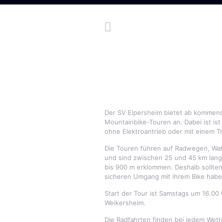
Der SV Elpersheim bietet ab kommen
Mountainbike-Touren an. Dabei ist ist
ohne Elektroantrieb oder mit einem T
Die Touren führen auf Radwegen, Wald
und sind zwischen 25 und 45 km lan
bis 900 m erklommen. Deshalb sollten
sicheren Umgang mit ihrem Bike habe
Start der Tour ist Samstags um 16.00 
Weikersheim.
Die Radfahrten finden bei jedem Wett