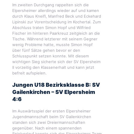
Im zweiten Durchgang rappelten sich die
Elpersheimer allerdings wieder auf und kamen
durch Klaus Kneifl, Manfred Beck und Eckehard
Lipinski zur Vorentscheidung im Kochertal. Zum
Abschluss traten Simon Hopf und Wilfried
Fischer im hinteren Paarkreuz zeitgleich an die
Tische. Während letzterer mit seinem Gegner
wenig Probleme hatte, musste Simon Hopf
über fünf Sätze gehen bevor er den
Schlusspunkt setzen konnte. Mit diesem
wichtigen Sieg sicherte sich der SV Elpersheim
II vorzeitig den Klassenerhalt und kann jetzt
befreit aufspielen.
Jungen U18 Bezirksklasse B: SV
Gailenkirchen – SV Elpersheim
4:6
Im Auswärtsspiel der ersten Elpersheimer
Jugendmannschaft beim SV Gailenkirchen
standen sich zwei Dreiermannschaften
gegenüber. Nach einem spannenden
Spielverlauf konnte sich das Elpersheimer Team