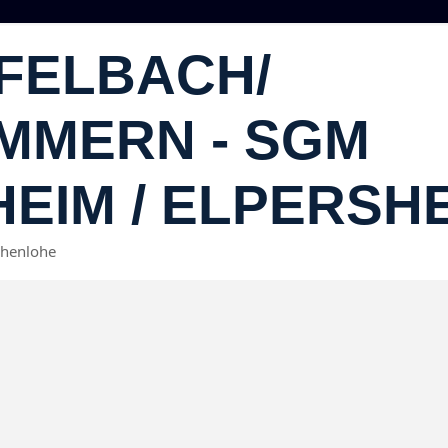
FELBACH/​
MMERN - SGM
EIM / ELPERSH
ohenlohe