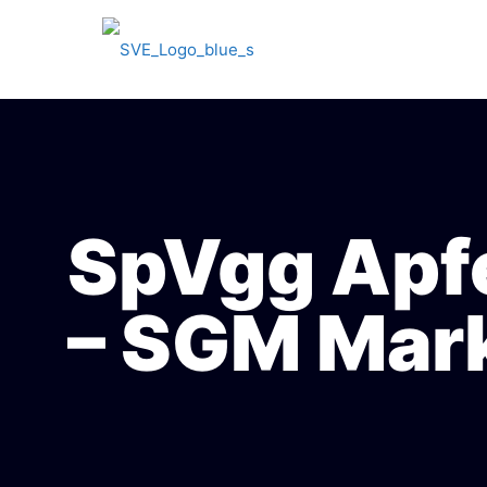
SpVgg Apf
– SGM Mark