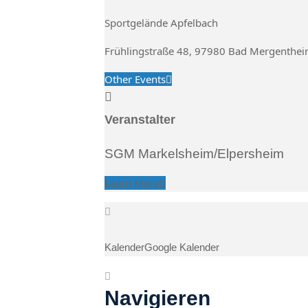
Sportgelände Apfelbach
Frühlingstraße 48, 97980 Bad Mergenthe
Other Events
Veranstalter
SGM Markelsheim/Elpersheim
Learn More
Kalender
Google Kalender
Navigieren