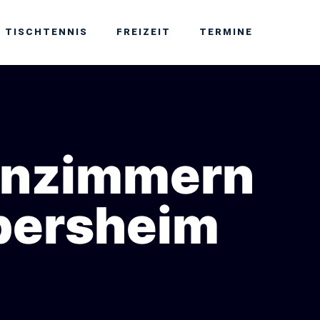
TISCHTENNIS
FREIZEIT
TERMINE
enzimmern
lpersheim