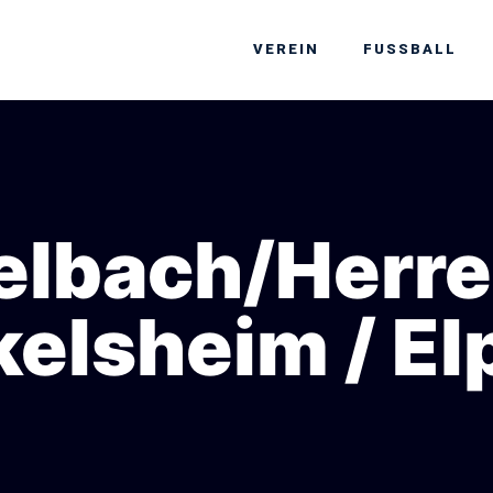
VEREIN
FUSSBALL
elbach/​Herr
elsheim / E