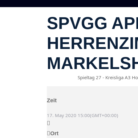
SPVGG AP
HERRENZI
MARKELSH
Spieltag 27 - Kreisliga A3 H
17
Mai
15:00
Zeit
17. May 2020
15:00
(GMT+00:00)
Ort