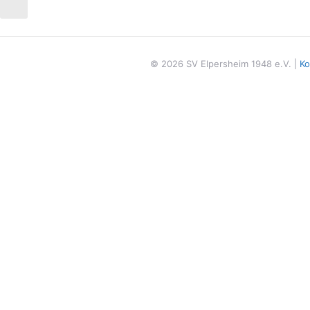
/
chäftersheim
Elpersheim
2
2
-
[]
SGM
Markelsheim
© 2026 SV Elpersheim 1948 e.V. |
Ko
/
Elpersheim
2
[]