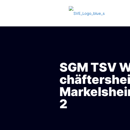
SGM TSV We
chäftershe
Markelshei
2