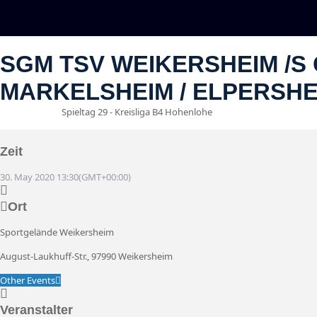
SGM TSV WEIKERSHEIM /​S
MARKELSHEIM / ELPERSHE
Spieltag 29 - Kreisliga B4 Hohenlohe
30
Mai
13:30
Zeit
30. May 2020
13:30
(GMT+00:00)
Ort
Sportgelände Weikersheim
August-Laukhuff-Str., 97990 Weikersheim
Other Events
Veranstalter