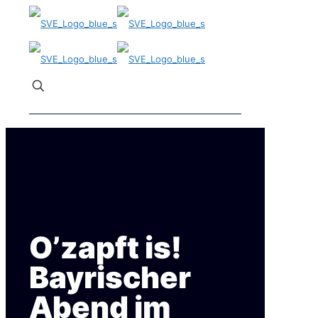
✕
O’zapft is!
Bayrischer
Abend im