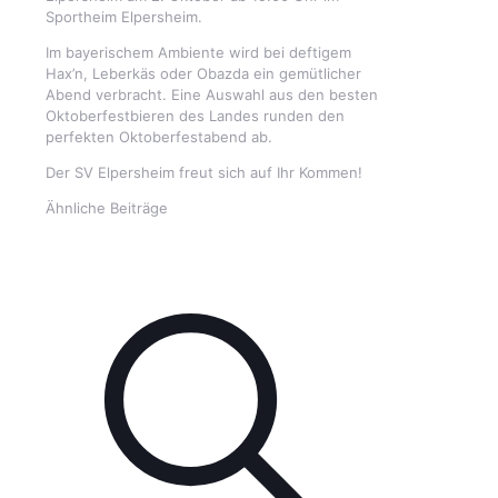
Sportheim Elpersheim.
Im bayerischem Ambiente wird bei deftigem
Hax’n, Leberkäs oder Obazda ein gemütlicher
Abend verbracht. Eine Auswahl aus den besten
Oktoberfestbieren des Landes runden den
perfekten Oktoberfestabend ab.
Der SV Elpersheim freut sich auf Ihr Kommen!
Ähnliche Beiträge